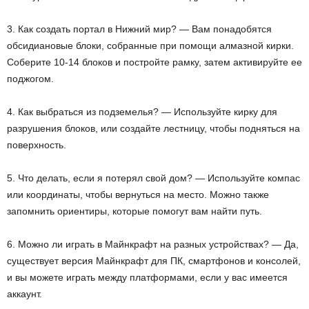
3. Как создать портал в Нижний мир? — Вам понадобятся
обсидиановые блоки, собранные при помощи алмазной кирки.
Соберите 10-14 блоков и постройте рамку, затем активируйте ее
поджогом.
4. Как выбраться из подземелья? — Используйте кирку для
разрушения блоков, или создайте лестницу, чтобы подняться на
поверхность.
5. Что делать, если я потерял свой дом? — Используйте компас
или координаты, чтобы вернуться на место. Можно также
запомнить ориентиры, которые помогут вам найти путь.
6. Можно ли играть в Майнкрафт на разных устройствах? — Да,
существует версия Майнкрафт для ПК, смартфонов и консолей,
и вы можете играть между платформами, если у вас имеется
аккаунт.