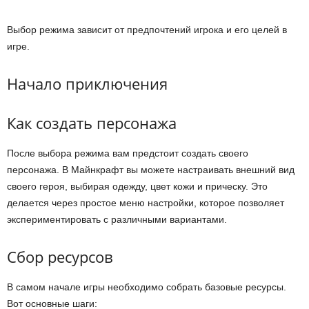
Выбор режима зависит от предпочтений игрока и его целей в
игре.
Начало приключения
Как создать персонажа
После выбора режима вам предстоит создать своего
персонажа. В Майнкрафт вы можете настраивать внешний вид
своего героя, выбирая одежду, цвет кожи и прическу. Это
делается через простое меню настройки, которое позволяет
экспериментировать с различными вариантами.
Сбор ресурсов
В самом начале игры необходимо собрать базовые ресурсы.
Вот основные шаги: