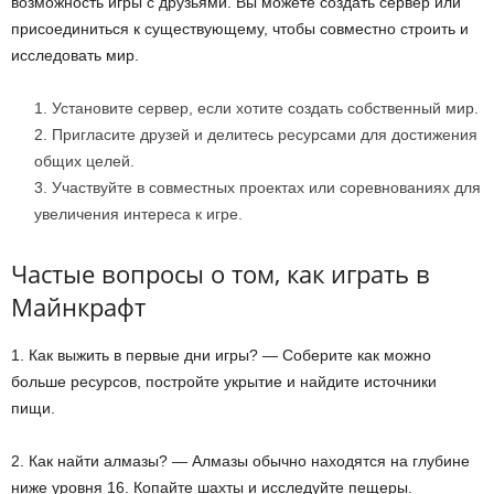
возможность игры с друзьями. Вы можете создать сервер или
присоединиться к существующему, чтобы совместно строить и
исследовать мир.
Установите сервер, если хотите создать собственный мир.
Пригласите друзей и делитесь ресурсами для достижения
общих целей.
Участвуйте в совместных проектах или соревнованиях для
увеличения интереса к игре.
Частые вопросы о том, как играть в
Майнкрафт
1. Как выжить в первые дни игры? — Соберите как можно
больше ресурсов, постройте укрытие и найдите источники
пищи.
2. Как найти алмазы? — Алмазы обычно находятся на глубине
ниже уровня 16. Копайте шахты и исследуйте пещеры.