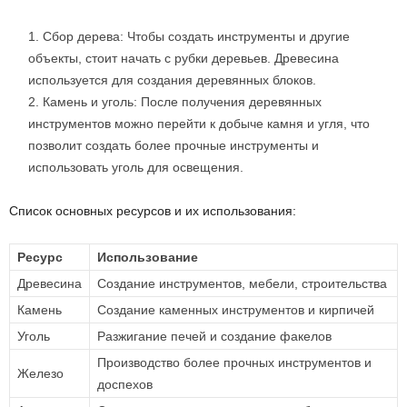
Сбор дерева: Чтобы создать инструменты и другие
объекты, стоит начать с рубки деревьев. Древесина
используется для создания деревянных блоков.
Камень и уголь: После получения деревянных
инструментов можно перейти к добыче камня и угля, что
позволит создать более прочные инструменты и
использовать уголь для освещения.
Список основных ресурсов и их использования:
Ресурс
Использование
Древесина
Создание инструментов, мебели, строительства
Камень
Создание каменных инструментов и кирпичей
Уголь
Разжигание печей и создание факелов
Производство более прочных инструментов и
Железо
доспехов