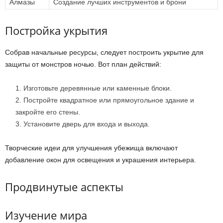
Алмазы
Создание лучших инструментов и брони
Постройка укрытия
Собрав начальные ресурсы, следует построить укрытие для
защиты от монстров ночью. Вот план действий:
Изготовьте деревянные или каменные блоки.
Постройте квадратное или прямоугольное здание и
закройте его стены.
Установите дверь для входа и выхода.
Творческие идеи для улучшения убежища включают
добавление окон для освещения и украшения интерьера.
Продвинутые аспекты
Изучение мира