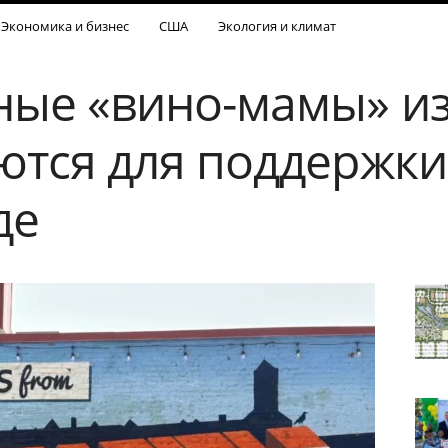
Экономика и бизнес
США
Экология и климат
ые «вино-мамы» из
ются для поддержки
де