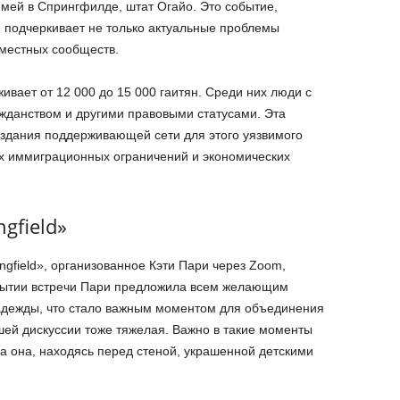
емей в Спрингфилде, штат Огайо. Это событие,
 подчеркивает не только актуальные проблемы
 местных сообществ.
вает от 12 000 до 15 000 гаитян. Среди них люди с
данством и другими правовыми статусами. Эта
здания поддерживающей сети для этого уязвимого
их иммиграционных ограничений и экономических
ngfield»
ngfield», организованное Кэти Пари через Zoom,
крытии встречи Пари предложила всем желающим
надежды, что стало важным моментом для объединения
ей дискуссии тоже тяжелая. Важно в такие моменты
а она, находясь перед стеной, украшенной детскими