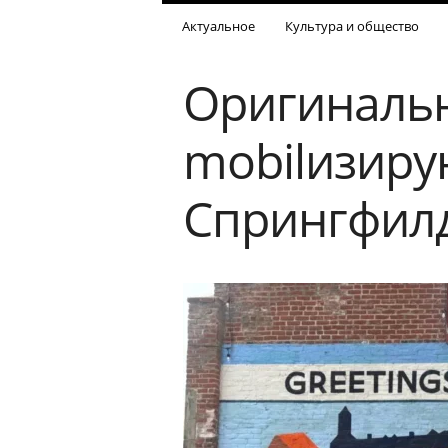
Актуальное
Культура и общество
Оригинальн
mobilизиру
Спрингфил