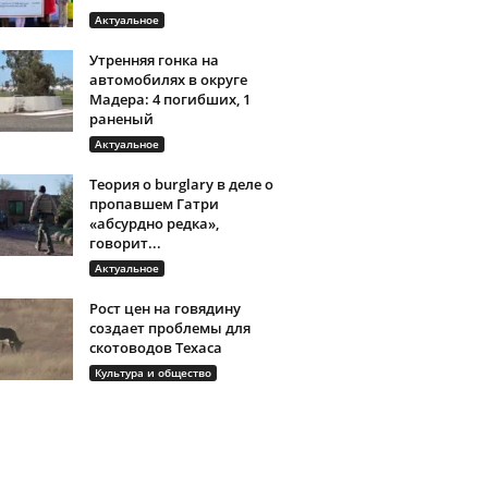
Актуальное
Утренняя гонка на
автомобилях в округе
Мадера: 4 погибших, 1
раненый
Актуальное
Теория о burglary в деле о
пропавшем Гатри
«абсурдно редка»,
говорит...
Актуальное
Рост цен на говядину
создает проблемы для
скотоводов Техаса
Культура и общество