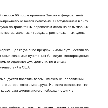
й» шоссе 66 после принятия Закона о федеральной
по-прежнему остается культовым. С вступлением в силу
рузка по транзитным перевозкам легла на пять главных
множества маленьких городков, расположенных вдоль
мериканцев когда-либо предпринимали путешествия по
 такие значимые пункты, как Уинкатунг, месторождение
 только отражают дух времени, но и служат
путешествий в США.
комендуется посетить восемь ключевых направлений,
того исторического маршрута. На таких остановках, как
 красотами американского пейзажа и ощутить
ожете собрать уникальные штампы, которые подтвердят