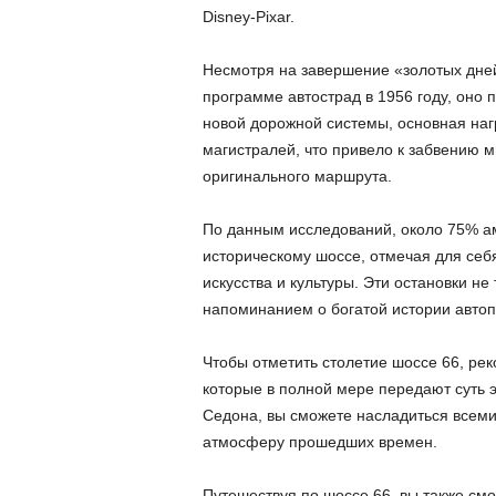
Disney-Pixar.
Несмотря на завершение «золотых дне
программе автострад в 1956 году, оно 
новой дорожной системы, основная наг
магистралей, что привело к забвению 
оригинального маршрута.
По данным исследований, около 75% а
историческому шоссе, отмечая для себя
искусства и культуры. Эти остановки не
напоминанием о богатой истории авто
Чтобы отметить столетие шоссе 66, ре
которые в полной мере передают суть э
Седона, вы сможете насладиться всеми
атмосферу прошедших времен.
Путешествуя по шоссе 66, вы также см