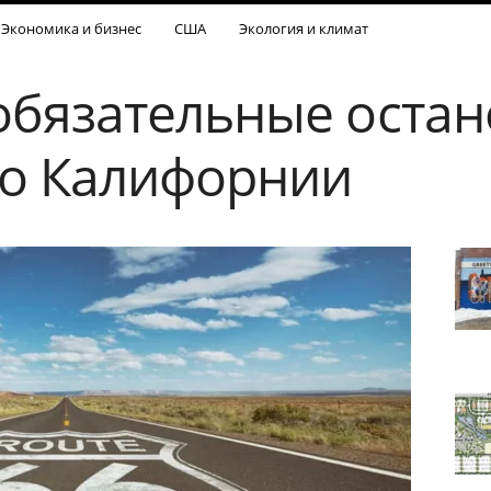
Экономика и бизнес
США
Экология и климат
 обязательные остан
до Калифорнии