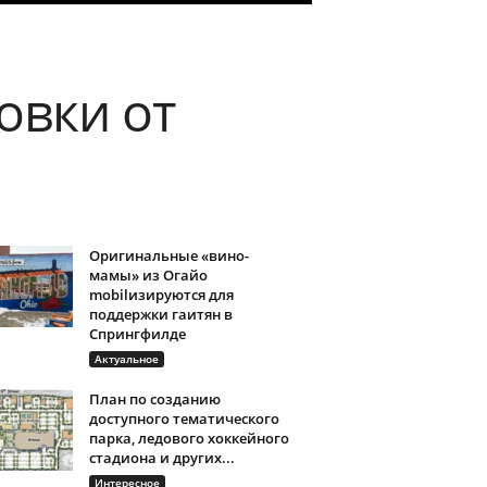
овки от
Оригинальные «вино-
мамы» из Огайо
mobilизируются для
поддержки гаитян в
Спрингфилде
Актуальное
План по созданию
доступного тематического
парка, ледового хоккейного
стадиона и других...
Интересное